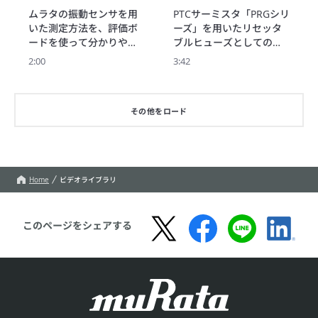
一般的な10kHz帯域セン
価ボードで簡単に振動デ
リケーション例 リセッ
ムラタの振動センサを用
PTCサーミスタ「PRGシリ
サとの比較により、高周
ータ取得
タブルヒューズ篇
いた測定方法を、評価ボ
ーズ」を用いたリセッタ
波領域の重要性を分かり
ードを使って分かりやす
ブルヒューズとしての過
やすく解説します。
く解説します。

電流保護例を紹介しま
2:00
3:42
初めての方でもすぐに振
す。

動測定を始められるシン
PRGシリーズは、

プルな構成です。

・自己復帰型で交換不要

その他をロード
評価ボードは「ねじ止め
・セラミック素材で抵抗
タイプ」と「接着固定タ
ヒステリシス極小

イプ」を用意。

・シンプルな回路で過電
安定化電源と測定機器が
流保護を実現

あれば、すぐに振動のア
といった特長を備えてい
Home
ビデオライブラリ
ナログ波形を取得できま
ます。

す。
動画内では、回路構成例
やアプリケーションとし
このページをシェアする
てサーボアンプの過電流
保護についても紹介して
います。

過電流保護設計の検討に
ご活用ください。