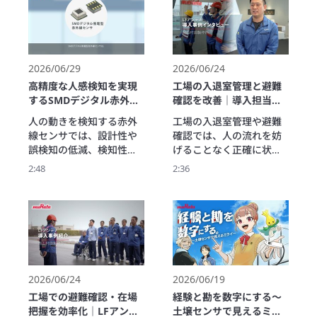
映像でご覧ください。こ
現。デモでその安定した
の動画では、村田製作所
性能を詳しくご紹介しま
の樹脂パッケージ型防水
す。

気圧センサの検知精度を
※開発品　商品の仕様、
デモンストレーションで
外観は予告なく変更する
2026/06/29
2026/06/24
紹介します。

場合があります。
高精度な人感検知を実現
工場の入退室管理と避難
※開発品　商品の仕様、
するSMDデジタル赤外線
確認を改善｜導入担当者
外観は予告なく変更する
センサ【小型・高RFI耐
が語るLFアンテナ活用事
人の動きを検知する赤外
工場の入退室管理や避難
場合があります。
性】
例【岡山村田製作所】
線センサでは、設計性や
確認では、人の流れを妨
誤検知の低減、検知性能
げることなく正確に状況
が重要なポイントとなり
を把握できる仕組みが求
2:48
2:36
ます。

められます。

ムラタのSMDデジタル焦
ムラタのLFアンテナは、
電型赤外線センサは、小
LF通信による方向検知技
型・低背設計と高いRFI耐
術により人の移動方向を
性、優れたS/N比により、
判別し、スムーズな入退
遠距離かつ高精度な人感
室管理を実現します。

検知を実現します。 

混雑時でも人の流れを止
本動画では、これらの特
めにくく、非常時には避
2026/06/24
2026/06/19
長に加え、周辺回路不要
難状況や在場状況の把握
工場での避難確認・在場
経験と勘を数字にする～
による設計性向上、イン
にも活用できます。

把握を効率化｜LFアンテ
土壌センサで見えるミラ