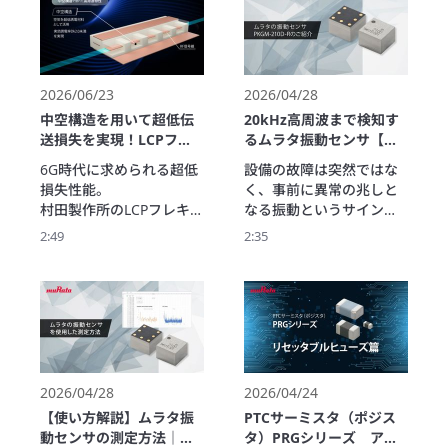
既設のアナログメーター
変調方式、省電力モー
・入退室管理や在場管理
ていないか？」 

に後付けでき、針の角度
ド、TCP/IP対応など、技
の仕組みを検討している
これからの農業の可能性
を読み取り無線で見える
術的なポイントも紹介し
方

の物語をぜひご覧くださ
化します。

ます。
・製
い。
1台で2台のメーターを計
2026/06/23
2026/04/28
測できるほか、工事不要
中空構造を用いて超低伝
20kHz高周波まで検知す
の簡単設置、環境の影響
送損失を実現！LCPフレ
るムラタ振動センサ【設
を受けにくい磁気方式、
キシブル基
備異常を早期発見】
6G時代に求められる超低
設備の故障は突然ではな
Sub-GHz帯による長距離
板"ULTICIRC"
損失性能。

く、事前に異常の兆しと
通信など、

村田製作所のLCPフレキシ
なる振動というサインを
設備点検の効率化に役立
ブル基板ULTICIRCは、独
発しています。

つという特長がありま
2:49
2:35
自の中空構造により優れ
ムラタの振動センサは、
す。 

た高周波特性と超低伝送
最大20kHzの高周波振動
本動画では、アナログメ
損失を実現します。

を高SN比で検知し、従来
ーター読取ユニットの仕
高い気密性と低吸湿性を
では見逃されていた異常
組みや特長、導入メリッ
も兼ね備えた、次世代通
の兆候を早期に捉えま
トについてわかりやすく
信を支える基盤技術をご
す。

紹介します。
本動画では、ベアリング
デモを通じて、潤滑不良
2026/04/28
2026/04/24
による異常振動の違いを
【使い方解説】ムラタ振
PTCサーミスタ（ポジス
可視化。

動センサの測定方法｜評
タ）PRGシリーズ アプ