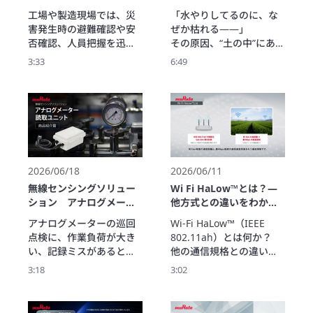
タラプト機能による低消
本動画では、岡山村田製
ナ導入事例【岡山村田製
イ～
工場や製造現場では、災
「水やりしてるのに、な
費電力化、リフロー対応
作所での導入事例をもと
作所】
害発生時の避難確認や安
ぜか枯れる――」

による実装コスト削減な
に、導入効果や現場での
否確認、人員把握を迅速
その原因、“土の中”にあり
ど、実用面での特長を分
変化について担当者に伺
に行うことが重要です。

ました。

かりやすく解説します。
います。

3:33
6:49
ムラタのLFアンテナは、
“土に聞け” 

LF通信による方向検知技
祖父のその言葉の意味
▼こんな方におすすめ

術を活用し、人の移動方
を、農家を目指す女子高
・工場の入退室管理を見
向を判別。

生・小春はまだ理解でき
直したい方

入退室管理や在場管理を
ずにいた。

・避難確認や安否確認の
支援し、誰が避難済み
そんなある日、父が導入
効率化を検討している
で、どこに人が残ってい
した「土壌センサ」と、
るかをリアルタイムに把
突然現れた“土の妖精・ミ
2026/06/18
2026/06/11
握できます。

ライ”によって、

無線センシングソリュー
Wi Fi HaLow™とは？―
本動画では、岡山村田製
見えなかった「土の声」
ション アナログメータ
他方式との違いをわかり
作所での導入事例を通じ
が見え始める――。 

ー読取ユニット 商品紹介
やすく解説（IEEE
アナログメーターの巡回
Wi-Fi HaLow™（IEEE 
て、防災対策や避難確認
畑の状態を、土壌センサ
篇
802.11ah）
点検に、作業負荷が大き
802.11ah）とは何か？

の効率化に役立つ活用方
が数字で教えてくれる。

い、記録ミスがあるとい
他の通信規格との違いを
法をご紹介します。

「根まで水は届いている
った課題はありません
整理しながら、Wi-Fi 
のか？」

3:18
3:02
か？ 

HaLow™の位置づけを解
▼こんな方におすすめ

「肥料は濃すぎない
村田製作所のアナログメ
説します。

・工場の避難確認や安否
か？」

ーター読取ユニットは、
さらに、Wi-Fi HaLow™の
確認を効率化したい方

「植物はストレスを感じ