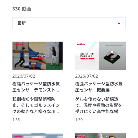
330 動画
2026/07/02
2026/07/02
樹脂パッケージ型防水気
樹脂パッケージ型防水気
圧センサ デモンストレ
圧センサ 概要編
ーション編
転倒検知や衝撃誤報防
ゲルを使わない新構造
止、そしてゴルフスイン
で、温度や振動の影響を
グの動きなど様々な用途
受けにくい高性能な樹脂
で使用可能。村田の樹脂
パッケージ型防水気圧セ
1:55
1:50
パッケージ型防水気圧セ
ンサが登場。スマートウ
ンサが実現する高精度な
ォッチなど小型デバイス
動作検知を、実際のデモ
にも最適な薄型化を実