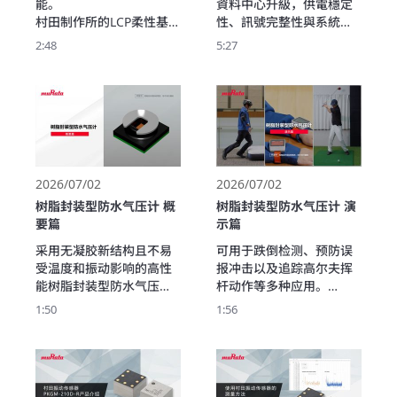
能。

資料中心升級，供電穩定
村田制作所的LCP柔性基板
性、訊號完整性與系統效
ULTICIRC通过自创的中空
率成為設計關鍵。Murata 
2:48
5:27
结构，实现了更出众的高
提供完整的資料中心解決
频性能和低传输损耗。

方案，從嵌入式電容、去
对兼具高气密性和低吸湿
耦電容、磁珠、時序元件
性、为下一代通信提供支
到電源供應，協助提升供
持的基础技术进行介绍。
電品質、降低雜訊干擾，
打造兼具高可靠性、高效
率的新世代伺服器平台。
2026/07/02
2026/07/02
树脂封装型防水气压计 概
树脂封装型防水气压计 演
要篇
示篇
采用无凝胶新结构且不易
可用于跌倒检测、预防误
受温度和振动影响的高性
报冲击以及追踪高尔夫挥
能树脂封装型防水气压计
杆动作等多种应用。

上市。

请通过实际的演示视频，
1:50
1:56
它实现了薄型化，是智能
了解村田的树脂封装型防
手表等小型设备的理想选
水气压计实现的高精度动
择。

作检测。

在此，我们将通过演示对
本视频通过演示对村田制
其稳定的性能进行详细介
作所的树脂封装型防水气