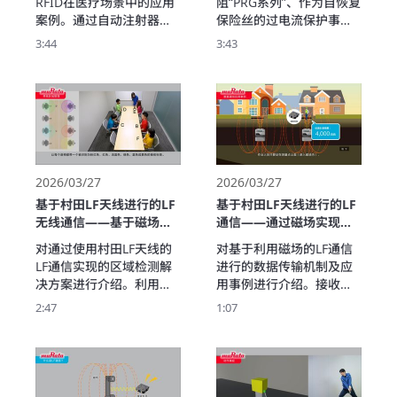
RFID在医疗场景中的应用
阻“PRG系列”、作为自恢复
案例。通过自动注射器和
保险丝的过电流保护事例
其他医疗器械中的嵌入式
进行介绍。

3:44
3:43
应用实例，用演示视频详
PRG系列具有以下特长：

细讲解其如何提升部件识
  ・自恢复，不需要更换

别和使用履历管理效率。
  ・采用陶瓷材料、电阻滞
您将了解到HF频带RFID产
后非常小

品在节省安装空间方面的
  ・用简单的电路实现了过
独特优势。
电流保护

在视频里，除了电路构成
示例以外，作为应用示例
2026/03/27
2026/03/27
对伺服放大器的过电流保
基于村田LF天线进行的LF
基于村田LF天线进行的LF
护也进行介绍。

无线通信——基于磁场的
通信——通过磁场实现稳
请将其用于讨论过电流保
大范围区域检测和安全管
定数据通信和省力化解决
对通过使用村田LF天线的
对基于利用磁场的LF通信
护设计。
理（Magnetic Field
方案（Magnetic Field
LF通信实现的区域检测解
进行的数据传输机制及应
Area Detection）
Data Transmission）
决方案进行介绍。利用磁
用事例进行介绍。接收标
场可以进行不易受障碍物
签进入磁场时可发送少量
2:47
1:07
影响、稳定的区域边界判
数据，实现不易受遮挡物
定。它适用于工事现场的
影响的稳定通信。有助于
安全管理、设施内的区域
提高水表抄表等作业的效
监控以及单独区域的进出
率并节省人力。
管理等多种用途。