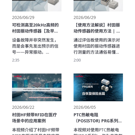
绍。
压计的检测精度进行介
绍。
2026/06/29
2026/06/29
可检测高至20kHz高频的
【使用方法解说】村田振
村田振动传感器【及早发
动传感器的使用方法 | 使
现设备异常】
用评估板方便地获取振动
设备故障并非突然发生，
通过评估板使用的演示对
数据
而是会事先发出预示的信
使用村田的振动传感器进
号——异常振动。

行测量的方法通俗易懂地
村田的振动传感器能够对
进行解说。

2:35
2:00
高至20kHz的高频振动进
评估板的使用很简单，即
行高信噪比检测，从而实
使是初学者也能立即开始
现对以往容易被忽略的异
振动测量。

常振动进行早期检测。

评估板有“螺钉固定型”和
本视频通过轴承运转演
“粘合剂固定型”两种类型。

示，将润滑不良引起的异
如果有稳压电源和测量目
常振动的差异可视化。

标设备，则可立即获取振
通过与一般的10kHz频带
动的模拟信号波形。
2026/06/22
2026/06/05
振动传感器进行比较，通
村田HF频带RFID在医疗
PTC热敏电阻
俗易懂地解释了高频领域
场景中的应用案例
（POSISTOR) PRG系列
振动检测的重要性。
应用示例自恢复保险丝篇
本视频介绍了村田HF频带
本视频对使用PTC热敏电