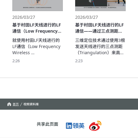
2026/03/27
2026/03/27
基于村田LF天线进行的LF
基于村田LF天线进行的LF
通信（Low Frequency
通信——通过三点测距进
Wireless）——利用磁场
行的高精度实时三维定位
就使用村田LF天线进行的
三维定位技术通过使用3根
实现稳定、高精度的距离
（Real time 3D
LF通信（Low Frequency 
发送天线进行的三点测距
测量和位置检测
Positioning/Location)
Wireless 
（Triangulation）来高速
（Magnetic Field
Communication），对利
且高精度地计算位置
2:26
2:23
Ranging &
用磁场的无线通信基本原
（X/Y）和高度（Z），在
Positioning）
理和特长进行解说。对不
此对该技术进行介绍。该
易受水、人体和金属等影
技术可以应用于无人机控
响的稳定通信和高精度距
制、AGV/机器人导航、运
离测量（Ranging）、高
动捕捉和RTLS（实时定位
设置自由度、很低的功耗
系统）等需要高精度的应
等好处进行介绍，并展示
用。
首页
视频資料库
IoT、设备控制和位置检测
等广大范围的实用事例。
共享此页面