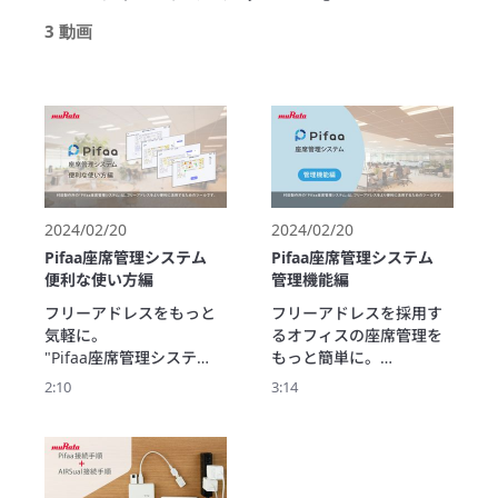
3 動画
2024/02/20
2024/02/20
Pifaa座席管理システム
Pifaa座席管理システム
便利な使い方編
管理機能編
フリーアドレスをもっと
フリーアドレスを採用す
気軽に。

るオフィスの座席管理を
"Pifaa座席管理システ
もっと簡単に。

ム"は、利用者・管理者双
Pifaaのオフィス向けソリ
2:10
3:14
方の理想的なフリーアド
ューション、"座席管理シ
レスオフィスを低コスト
ステム"は、オフィス管理
で簡単に実現できるサー
者のお困りごとを解決す
ビスです。利用者が気分
る機能を幅広く備えてい
や体調に合わせて座席を
ます。
