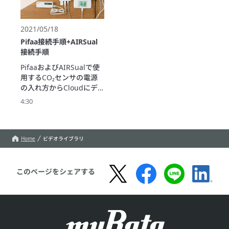
選べるように、環境情報
本動画では座席ごとの設
を表示する機能を備えて
定や出社メンバーの通知
おり、コミュニケーショ
機能など、管理者の皆様
2021/05/18
ン活性化や生産性向上に
のお役に立てる機能をご
Pifaa接続手順+AIRSual
期待できます。

紹介します。
接続手順
本動画ではシステムの基
PifaaおよびAIRSualで使
本的な使い方や便利な機
用するCO₂センサの電源
能をご紹介します。
の入れ方からCloudにデ
ータを送信するまでの接
4:30
続手順を説明します。
Home
ビデオライブラリ
このページをシェアする