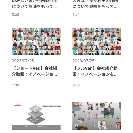
のみなさまが村田製作所
のみなさまが村田製作所
ーボンニュートラル目標
について興味をもってい
について興味をもってい
を設定することを発表い
ただくために作成しまし
ただくために作成しまし
たしました。

0:53
1:54
た。

た。

これにより、動画内の
実は身近なところにムラ
実は身近なところにムラ
2030年度以降の目標には
タのモノづくりがあるこ
タのモノづくりがあるこ
変更されている箇所があ
と、そしてなぜムラタが
と、そしてなぜムラタが
ります。
新たな人材を欲している
新たな人材を欲している
のかぜひご覧ください。
のかをまとめました。

ぜひご覧ください。
2023/07/25
2023/07/25
【ショートVer.】会社紹
【フルVer.】会社紹介動
介動画：イノベーション
画：イノベーションを世
を世界へ As one,
界へ As one, Murata
1:30
9:03
Murata