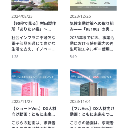
「社会との共栄」を実現
ろ”echorb”には特殊な振
するための、9つのマテリ
動により脳に錯覚を与え
アリティを紹介します。
る3Dハプティクスを搭載
2024/08/23
2023/12/26
しており、ふしぎな触
【90秒で見る】村田製作
気候変動対策への取り組
感・手応え感で来場者を
所「ありたい姿」～
み――「RE100」の実現
共鳴体験に導きます。

VISION2030～
に向けて
社会インフラに不可欠な
2035年までに※、事業活
「百聞は一触に如かず」
電子部品を通じて豊かな
動における使用電力の再
興味を持たれた方は是非
生活を支え、イノベーシ
生可能エネルギー使用比
万博会場にてご体感くだ
ョンで社会課題解決や持
率目標を100％とし「社会
さい。
1:38
5:19
続可能な事業プロセスを
価値目標の達成」「持続
追求する。そして社会と
可能な社会の実現」を目
調和する未来を目指す村
指す村田製作所。現在進
田製作所が目指す
めている「再生可能エネ
VISION2030「ありたい
ルギーの導入」「省エネ
姿」を紹介します。
ルギーシステムの導入」
「ムラタの新しい挑戦」
の3つの取り組みを紹介し
2023/11/27
2023/11/01
ます。

【ショートVer.】DX人材
【フルVer.】DX人材向け
※2024年9月にRE100の達
向け動画：ともに未来を
動画：ともに未来をつく
成時期を2050年から2035
つくるあなたを待ってい
るあなたを待っている
こちらの動画は、求職者
こちらの動画は、求職者
年に前倒しし、新たにカ
る