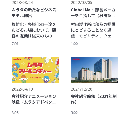
2023/03/24
2022/07/05
ムラタの新たなビジネス
Global No.1 部品メーカ
モデル創出
ーを目指して【村田製作
所ブランドムービー】
複雑化・多様化の一途を
村田製作所は部品の提供
たどる市場において、顧
にとどまることなく通
客の定義は従来のものか
信、モビリティ、ウェル
ら変わってきています。
ネス、あらゆる分野で、
7:01
1:00
村田製作所では「標準品
社会と調和するさらなる
ビジネス」「用途特化型
価値の創造を追求し、豊
ビジネス」「新たなビジ
かな社会の実現を目指し
ネスモデル創出」の3層で
ます。
事業ポートフォリオを考
えており、本映像では、
新たなビジネスモデルと
して、FA向けソリューシ
2022/04/19
2021/12/20
ョン、およびオフィスソ
会社紹介アニメーション
会社紹介映像（2021年制
リューションを紹介して
映像『ムラタアドベンチ
作）
います。
ャー』（2022年制作）
8:25
3:02