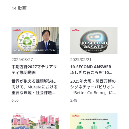
14 動画
2025/03/27
2025/02/21
中期方針2027マテリアリ
10-SECOND ANSWER
ティ説明動画
ふしぎな石ころを“10
秒”で説明せよ。
世界が抱える課題解決に
2025年大阪・関西万博の
向けて、Murataにおける
シグネチャーパビリオン
重要な環境・社会課題と
「Better Co-Being」に、
して「マテリアリティ」
村田製作所が提供する　
6:50
2:48
を定めました。製品・サ
「ふしぎな石こ
ービスと事業プロセスを
ろ“echorb（エコー
通じ「エレクトロニクス
ブ）”」を紹介する動画で
社会の発展」、「持続可
す。

能な地球環境の実現」、
このふしぎな石こ