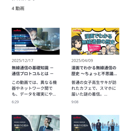
4 動画
2025/12/17
2025/04/09
無線通信の基礎知識 －
漫画でわかる無線通信の
通信プロトコルとは －
歴史 ～ちょっと不思議な
電波ヒストリー ～
この動画では、異なる機
普通の女子高生サキが訪
器やネットワーク間で
れたカフェで、スマホに
も、データを確実にやり
届いた謎の着信。

取りするために必要な共
それは、マクスウェル、
6:29
9:08
通ルール―通信プロトコ
ヘルツ、マルコーニ

ル（通信規約）について
― 無線通信の基礎を築い
紹介しています。

た科学者たちからだった!?

有線LAN、無線LAN（Wi-
過去の偉人とつながっち
Fi）、4G･5Gの移動体通
ゃったサキは、彼らとの