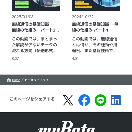
信を例に、役割ごとに階
不思議な対話を通じて無
層化している各々の通信
線通信の変遷をたどるこ
プロトコルの違い・共通
とに。

2025/01/08
2024/10/22
点を解説します。
スマートフォンやWi-Fiが
無線通信の基礎知識 －
無線通信の基礎知識 －無
あたりまえになった今、
無線の仕組み パート2
線の仕組み パート1 －
その背後にはどんな出来
－
この動画では、まとまっ
この動画では、無線通信
事があったかを一閃で説
た解説が少ないデータの
とは何か、その種類や用
流れる方向（伝送形式）
途例、また基幹技術であ
―無線機器の重要な仕様
る「変調」など、無線通
3:07
4:51
の1つを取り上げていま
信についての基本的な事
す。伝送形式には単方向
柄をとり上げています。

伝送と双方向伝送がある
無線通信（ワイヤレス通
こと、また双方向伝送と
信）について知りたい知
Home
ビデオライブラリ
して全二重伝送と半二重
っておきたい方、また興
伝送があること、そし
味・関心のある方に向け
て、それぞれの採用例と
お届けします。
このページをシェアする
特徴を紹介しています。