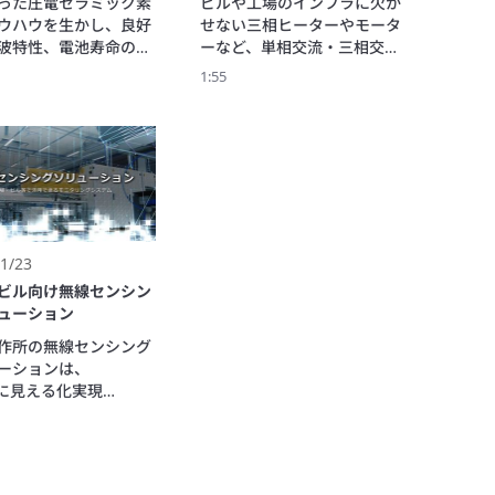
った圧電セラミック素
ビルや工場のインフラに欠か
ウハウを生かし、良好
せない三相ヒーターやモータ
波特性、電池寿命の長
ーなど、単相交流・三相交流
現した無線振動センサ
電源で駆動する設備に設置し
1:55
トを紹介します。

て、消費電流値から稼動状況
やファンモータなどの
をモニタリングしたり、省エ
備に設置して振動の検
ネに貢献できる無線CTセンサ
り設備の異常を検知し
ユニットを紹介します。
1/23
ビル向け無線センシン
ューション
作所の無線センシング
ーションは、

軽に見える化実現

事不要の簡単設置

富なラインアップ

やビルなどの省エネ・
常の低減、予期せぬト