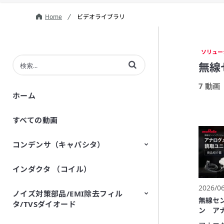
Home
ビデオライブラリ
ソリュー
動画の検索語句を入力
無線
7 動画
ホーム
すべての動画
コンデンサ（キャパシタ）
インダクタ （コイル）
セラミックコンデンサ（キャパシ
導電性高分子アルミ電解コンデン
バリアブルキャパシタ
シリコンキャパシタ（シリコンコ
タ）
サ
ンデンサ）
2026/0
ノイズ対策部品/EMI除去フィル
無線セ
タ/TVSダイオード
ン ア
ニット