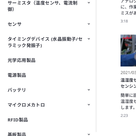
アナロ
サーミスタ（温度センサ、電流制
EMI除去フィルタ （EMC・ノイ
TVSダイオード（ESD保護デバイ
に、作
御）
ズ対策）
ス）
ミスが
りません
3:18
センサ
NTCサーミスタ
PTCサーミスタ （ポジスタ）
村田製
ー読取
ナログ
タイミングデバイス (水晶振動子/セ
空中超音波センサ
焦電型赤外線センサ
振動センサ
加速度センサ
傾斜センサ
ジャイロセンサ
CO2センサ
AMRセンサ （磁気センサ）
圧力センサ
土壌センサ
圧電フィルムセンサ
き、針
ラミック発振子)
（Picoleaf™）
で見える
1台で
光学応用製品
水晶振動子
きるほ
置、環
2021/0
磁気方式
電源製品
長距離通
温湿度
設備点
センシ
バッテリ
いう特長
簡単に
本動画
温湿度
ー読取
マイクロメカトロ
円筒形リチウムイオン二次電池
FORTELION 24Vバッテリモジュ
します。
長、導
ール
温度・
2:23
RFID製品
マイクロブロア（エアポンプ）
い材料
場所に
度が保
基板製品