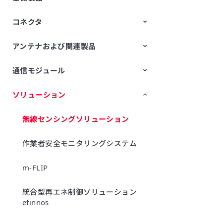
リング
コネクタ
LCP多層基板（メトロサーク™）
ストレッチャブル基板
アンテナおよび関連製品
スイッチ付き高周波同軸コネクタ
高周波多極コネクタ（基板対基
板/基板対FPCコネクタ）
通信モジュール
LFアンテナ（アンテナコイル）
ソリューション
Wi-Fi® Modules
LPWA製品
UWBモジュール
エッジAIモジュール
無線センシングソリューション
作業者安全モニタリングシステム
m-FLIP
統合型再エネ制御ソリューション
efinnos