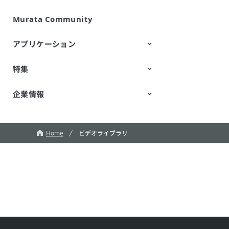
Murata Community
SimSurfing
製品情報管理APIサービス
アプリケーション
特集
モビリティ
データセンタ・エンタープライズ
産業用機器
パーソナルエレクトロニクス
STEM教育
コンピューティング
企業情報
TechTalk
ふしぎな石ころ
新規事業/オープンイノベーショ
ン
ロボット
会社紹介
CM
魔改造の夜
Home
ビデオライブラリ