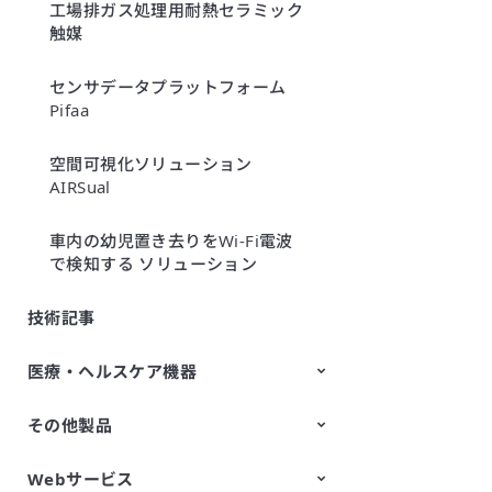
工場排ガス処理用耐熱セラミック
触媒
センサデータプラットフォーム
Pifaa
空間可視化ソリューション
AIRSual
車内の幼児置き去りをWi-Fi電波
で検知する ソリューション
技術記事
医療・ヘルスケア機器
その他製品
疲労ストレス計
細胞向け分画フィルタ
CELLNETTA
Webサービス
All-in-One蓄電池システム