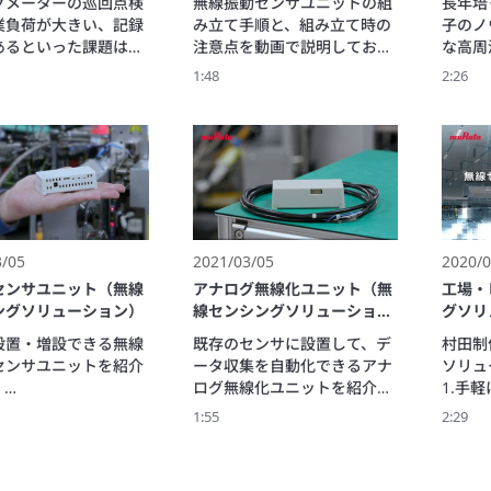
グメーターの巡回点検
無線振動センサユニットの組
長年培
業負荷が大きい、記録
み立て手順と、組み立て時の
子のノ
あるといった課題はあ
注意点を動画で説明しており
な高周
か？ 

ます。
さを実
1:48
2:26
作所のアナログメータ
ユニッ
ユニットは、既設のア
ポンプ
メーターに後付けで
回転設
の角度を読み取り無線
知によ
化します。

ます。
2台のメーターを計測で
か、工事不要の簡単設
境の影響を受けにくい
3/05
2021/03/05
2020/0
、Sub-GHz帯による
信など、

センサユニット（無線
アナログ無線化ユニット（無
工場・
検の効率化に役立つと
ングソリューション）
線センシングソリューショ
グソリ
があります。 

ン）
設置・増設できる無線
既存のセンサに設置して、デ
村田制
では、アナログメータ
センサユニットを紹介
ータ収集を自動化できるアナ
ソリュ
ユニットの仕組みや特


ログ無線化ユニットを紹介し
1.手
入メリットについてわ
湿度の影響を受けやす
ます。

2.工
1:55
2:29
を使用、加工している
蓄積したデータを分析して不
3.豊
設置して、適切な温湿
具合の原因究明や波及範囲の
で工場
たれているかをモニタ
把握にご活用いただけます。
品質異