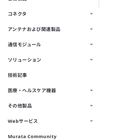
コネクタ
LCP多層基板（メトロサーク™）
ストレッチャブル基板
アンテナおよび関連製品
スイッチ付き高周波同軸コネクタ
高周波多極コネクタ（基板対基
板/基板対FPCコネクタ）
通信モジュール
LFアンテナ（アンテナコイル）
ソリューション
Wi-Fi® Modules
LPWA製品
UWBモジュール
エッジAIモジュール
技術記事
無線センシングソリューション
作業者安全モニタリングシステム
m-FLIP
統合型再エネ制御ソリューション
工場排ガス処理用耐熱セラミック
センサデータプラットフォーム
空間可視化ソリューション
車内の幼児置き去りをWi-Fi電波
efinnos
触媒
Pifaa
AIRSual
で検知する ソリューション
医療・ヘルスケア機器
その他製品
疲労ストレス計
細胞向け分画フィルタ
CELLNETTA
Webサービス
All-in-One蓄電池システム
Murata Community
SimSurfing
製品情報管理APIサービス