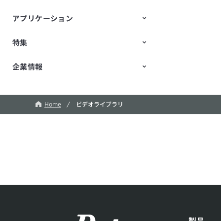
アプリケーション
特集
モビリティ
データセンタ・エンタープライズ
産業用機器
パーソナルエレクトロニクス
STEM教育
コンピューティング
企業情報
TechTalk
ふしぎな石ころ
新規事業/オープンイノベーショ
ン
ロボット
会社紹介
CM
魔改造の夜
Home
ビデオライブラリ
製品