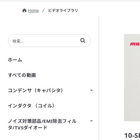
Home
ビデオライブラリ
動画の検索語句を入力
ホーム
すべての動画
コンデンサ（キャパシタ）
インダクタ （コイル）
セラミックコンデンサ（キャパシ
導電性高分子アルミ電解コンデン
バリアブルキャパシタ
シリコンキャパシタ（シリコンコ
タ）
サ
ンデンサ）
ノイズ対策部品/EMI除去フィル
タ/TVSダイオード
10-