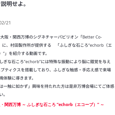
で説明せよ。
02/21
5年大阪・関西万博のシグネチャーパビリオン「Better Co-
ng」に、村田製作所が提供する　「ふしぎな石ころ“echorb（エ
）”」を紹介する動画です。

しぎな石ころ”echorb”には特殊な振動により脳に錯覚を与え
ハプティクスを搭載しており、ふしぎな触感・手応え感で来場
鳴体験に導きます。

は一触に如かず」興味を持たれた方は是非万博会場にてご体感
い。
・関西万博 ～ ふしぎな石ころ “echorb（エコーブ）” ～