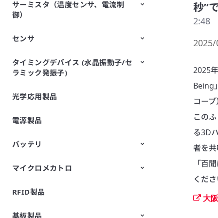
サーミスタ（温度センサ、電流制
EMI除去フィルタ （EMC・ノイ
TVSダイオード（ESD保護デバイ
秒”
御）
ズ対策）
ス）
2:48
センサ
NTCサーミスタ
PTCサーミスタ （ポジスタ）
2025/
タイミングデバイス (水晶振動子/セ
空中超音波センサ
焦電型赤外線センサ
振動センサ
加速度センサ
傾斜センサ
ジャイロセンサ
CO2センサ
AMRセンサ （磁気センサ）
圧力センサ
土壌センサ
圧電フィルムセンサ
202
ラミック発振子)
（Picoleaf™）
Bei
光学応用製品
水晶振動子
コーブ
このふ
電源製品
る3D
バッテリ
者を共
「百聞
マイクロメカトロ
円筒形リチウムイオン二次電池
FORTELION 24Vバッテリモジュ
ール
くださ
RFID製品
マイクロブロア（エアポンプ）
大阪
基板製品