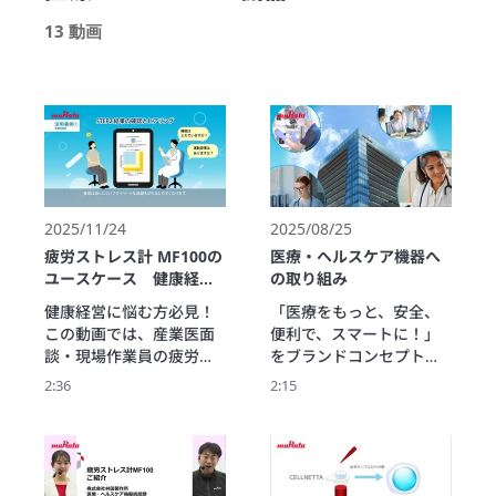
13 動画
2025/11/24
2025/08/25
疲労ストレス計 MF100の
医療・ヘルスケア機器へ
ユースケース 健康経営
の取り組み
編
健康経営に悩む方必見！
「医療をもっと、安全、
この動画では、産業医面
便利で、スマートに！」
談・現場作業員の疲労管
をブランドコンセプトと
理など、疲労ストレス計 
したムラタの医療・ヘル
2:36
2:15
MF100の実際のユースケ
スケア機器ビジネスを紹
ースをわかりやすく紹介
介します。
します。

『どう使えばいいの？』
『どんな効果がある