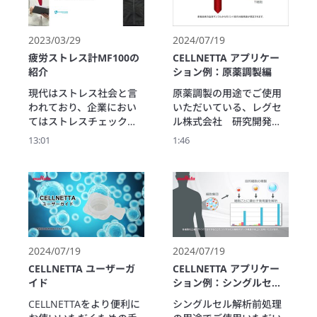
の？』という疑問を解消
し、健康経営の取り組み
を具体化します。

2023/03/29
2024/07/19
疲労ストレス計 MF100
疲労ストレス計MF100の
CELLNETTA アプリケー
は、わずか1~2分の測定で
紹介
ション例：原薬調製編
疲労やストレス度を“見え
現代はストレス社会と言
原薬調製の用途でご使用
る化”し、過労による休
われており、企業におい
いただいている、レグセ
職・離職リスクの予防
てはストレスチェック制
ル株式会社　研究開発
や、生産性向上に繋げる
度の義務化や健康経営な
部　三上 統久 先生
取り組みのきっかけを促
13:01
1:46
どの取り組みが注目され
（※2021年10月現在の情
します。

ています。

報です。）にお話を伺い
健康経営を推進したい企
疲労ストレス計はバイタ
ました。
業の方は、ぜひご覧くだ
ルデータによる自律神経
さい。
数値化とビックデータの
分析により、自律神経の
バランスと偏差値を示
し、客観的な評価が難し
2024/07/19
2024/07/19
かった「疲労・ストレス
CELLNETTA ユーザーガ
CELLNETTA アプリケー
度」を可視化します。

イド
ション例：シングルセル
また、測定したデータは
解析前処理編
CELLNETTAをより便利に
シングルセル解析前処理
モバイル端末で表示し結