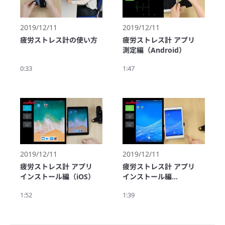
分析により、自律神経の
バランスと偏差値を示
し、客観的な評価が難し
2019/12/11
2019/12/11
かった「疲労・ストレス
疲労ストレス計の使い方
疲労ストレス計 アプリ
度」を可視化します。

測定編（Android）
また、測定したデータは
モバイル端末で表示し結
0:33
1:47
果を確認することができ
ます。 
2019/12/11
2019/12/11
疲労ストレス計 アプリ
疲労ストレス計 アプリ
インストール編（iOS）
インストール編
（Android）
1:52
1:39