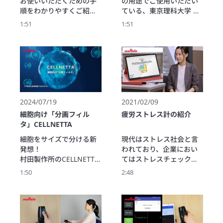
お使いいただくための手
の用途でご使用いただい
果を確認することができ
順をわかりやすくご紹介
ている、東京理科大学 生
ます。
します。
命医科学研究所　炎症・
1:51
1:51
免疫難病制御部門　准教
授　上羽 悟史 先生
（※2021年10月現在の情
報です。）にお話を伺い
ました。
2024/07/19
2021/02/09
細胞向け「分画フィル
疲労ストレス計の紹介
タ」CELLNETTA
細胞をサイズで分ける新
現代はストレス社会と言
発想！

われており、企業におい
村田製作所のCELLNETTA
てはストレスチェック制
は、分画、濃縮、ろ過な
度の義務化や健康経営な
1:50
2:48
ど様々な用途にお使いい
どの取り組みが注目され
ただけます。
ています。

疲労ストレス計はバイタ
ルデータによる自律神経
数値化とビックデータの