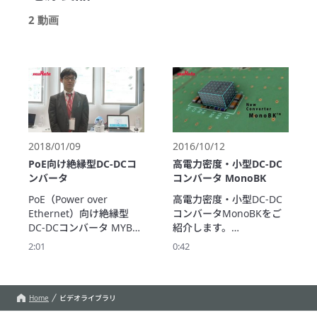
2 動画
2018/01/09
2016/10/12
PoE向け絶縁型DC-DCコ
高電力密度・小型DC-DC
ンバータ
コンバータ MonoBK
PoE（Power over 
高電力密度・小型DC-DC
Ethernet）向け絶縁型
コンバータMonoBKをご
DC-DCコンバータ MYBSP
紹介します。

シリーズは、Ethernetケ
スモールセルなどの通信
2:01
0:42
ーブルで最大25.5Wの直
機器向けのほか、光伝送
流電力供給が可能です。

装置、ネットワークセキ
ACアダプタやAC-DCコン
ュリティ機器、産業機器
バータが不要となるた
など幅広い用途でご使用
Home
ビデオライブラリ
め、省配線化や、ACコン
いただけます。