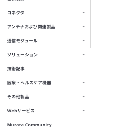
コネクタ
LCP多層基板（メトロサーク™）
ストレッチャブル基板
アンテナおよび関連製品
スイッチ付き高周波同軸コネクタ
高周波多極コネクタ（基板対基
板/基板対FPCコネクタ）
通信モジュール
LFアンテナ（アンテナコイル）
ソリューション
Wi-Fi® Modules
LPWA製品
UWBモジュール
エッジAIモジュール
技術記事
無線センシングソリューション
作業者安全モニタリングシステム
m-FLIP
統合型再エネ制御ソリューション
工場排ガス処理用耐熱セラミック
センサデータプラットフォーム
空間可視化ソリューション
車内の幼児置き去りをWi-Fi電波
efinnos
触媒
Pifaa
AIRSual
で検知する ソリューション
医療・ヘルスケア機器
その他製品
疲労ストレス計
細胞向け分画フィルタ
CELLNETTA
Webサービス
All-in-One蓄電池システム
Murata Community
SimSurfing
製品情報管理APIサービス