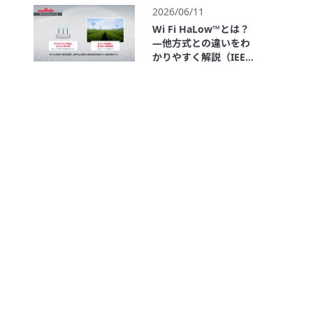
1:55
2026/06/11
Wi Fi HaLow™とは？
―他方式との違いをわ
かりやすく解説（IEEE
802.11ah）
3:02