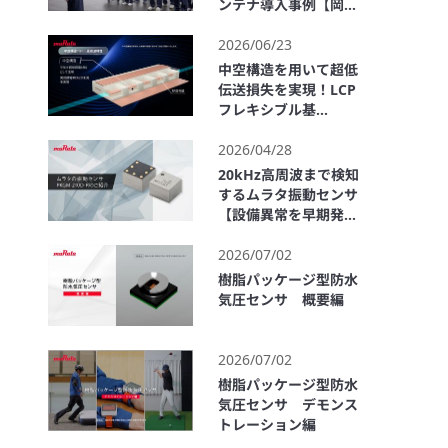
ンテナ導入事例【岡山
村田製作所】
3:33
2026/06/23
中空構造を用いて超低
伝送損失を実現！LCP
フレキシブル基
板"ULTICIRC"
2:49
2026/04/28
20kHz高周波まで検知
するムラタ振動センサ
【設備異常を早期発
見】
2:35
2026/07/02
樹脂パッケージ型防水
気圧センサ 概要編
1:50
2026/07/02
樹脂パッケージ型防水
気圧センサ デモンス
トレーション編