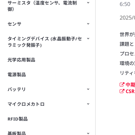
サーミスタ（温度センサ、電流制
EMI除去フィルタ （EMC・ノイ
TVSダイオード（ESD保護デバイ
6:50
御）
ズ対策）
ス）
2025/
センサ
NTCサーミスタ
PTCサーミスタ （ポジスタ）
世界が
タイミングデバイス (水晶振動子/セ
空中超音波センサ
焦電型赤外線センサ
振動センサ
加速度センサ
傾斜センサ
ジャイロセンサ
CO2センサ
AMRセンサ （磁気センサ）
圧力センサ
土壌センサ
圧電フィルムセンサ
課題と
ラミック発振子)
（Picoleaf™）
プロセ
光学応用製品
水晶振動子
環境の
リティ
電源製品
中期
バッテリ
CSR
マイクロメカトロ
円筒形リチウムイオン二次電池
FORTELION 24Vバッテリモジュ
ール
RFID製品
マイクロブロア（エアポンプ）
基板製品