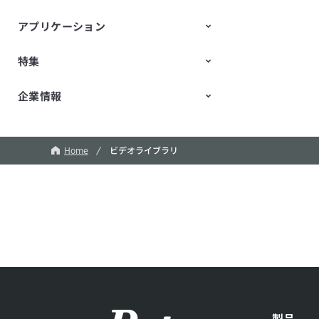
アプリケーション
特集
モビリティ
データセンタ・エンタープライズ
産業用機器
パーソナルエレクトロニクス
STEM教育
コンピューティング
企業情報
TechTalk
ふしぎな石ころ
新規事業/オープンイノベーショ
ン
ロボット
会社紹介
CM
魔改造の夜
Home
ビデオライブラリ
製品