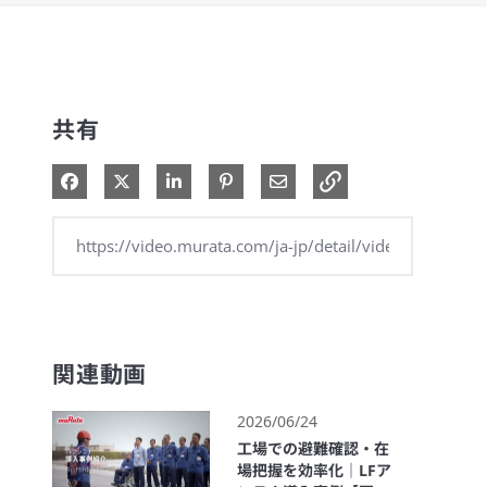
共有
Facebook で共有
Xで共有する
LinkedIn で共有
Pinterest に投稿
電子メールで共有
関連動画
2026/06/24
工場での避難確認・在
場把握を効率化｜LFア