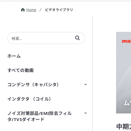
Home
ビデオライブラリ
動画の検索語句を入力
ホーム
すべての動画
コンデンサ（キャパシタ）
インダクタ （コイル）
セラミックコンデンサ（キャパシ
導電性高分子アルミ電解コンデン
バリアブルキャパシタ
シリコンキャパシタ（シリコンコ
タ）
サ
ンデンサ）
ノイズ対策部品/EMI除去フィル
タ/TVSダイオード
中期