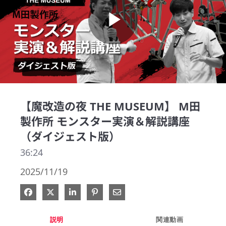
Play
Video
【魔改造の夜 THE MUSEUM】 M田
製作所 モンスター実演＆解説講座
（ダイジェスト版）
36:24
2025/11/19
Facebook で共有
Xで共有する
LinkedIn で共有
Pinterest に投稿
電子メールで共有
説明
関連動画