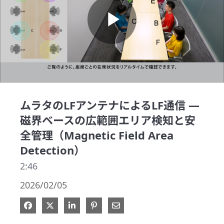
Play
Video
ムラタのLFアンテナによるLF通信 ―
磁界ベースの広範囲エリア検知と安
全管理（Magnetic Field Area
Detection）
2:46
2026/02/05
Facebook で共有
Xで共有する
LinkedIn で共有
Pinterest に投稿
電子メールで共有