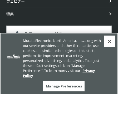
ウェビナー
特集
欧州RoHS/REACH対応
Murata Electronics North America, Inc., along with
カリフォルニアProposition65対応
our service providers and other third parties use
cookies and similar technologies on this site to
製品含有化学物質に関する規制法令と、それらに対する当社
perform site improvement, marketing,
の対応状況をご説明します。
personalized advertising, and analytics. To adjust
these default settings, click on "Manage
Preferences". To learn more, visit our
Privacy
Policy
Manage Preferences
サイトポリシー
ソーシャルメディアポリシー
個人情報保護方針