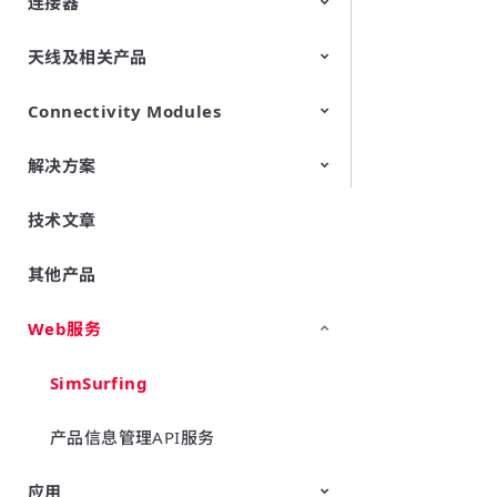
连接器
多层LCP产品
可伸缩电路板
天线及相关产品
RF/带开关的高频同轴连接器
RF/高频多极连接器 (电路板对电
路板/电路板对FPC连接器)
Connectivity Modules
LF天线（天线线圈）
解决方案
LPWA Products
UWB Modules
技术文章
用于工厂废气处理耐热活性陶瓷
其他产品
Web服务
SimSurfing
产品信息管理API服务
应用