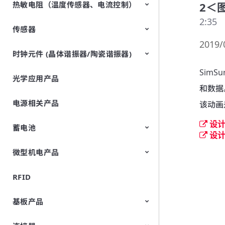
热敏电阻（温度传感器、电流控制）
EMI静噪滤波器(EMC・噪声对策)
TVS二极管（ESD保护装置）
2＜
2:35
传感器
NTC热敏电阻
PTC热敏电阻（POSISTOR)
2019/
时钟元件 (晶体谐振器/陶瓷谐振器)
热电型红外传感器
振动传感器
加速度传感器
倾角传感器
陀螺仪
AMR传感器（磁性传感器）
压力传感器
土壤传感器
压电薄膜传感器（Picoleaf™）
Sim
光学应用产品
晶体谐振器
和数据
电源相关产品
该动画
设
蓄电池
设计
微型机电产品
圆柱型锂离子二次电池
FORTELION 24V电池模块
RFID
微型风扇（空气泵）
基板产品