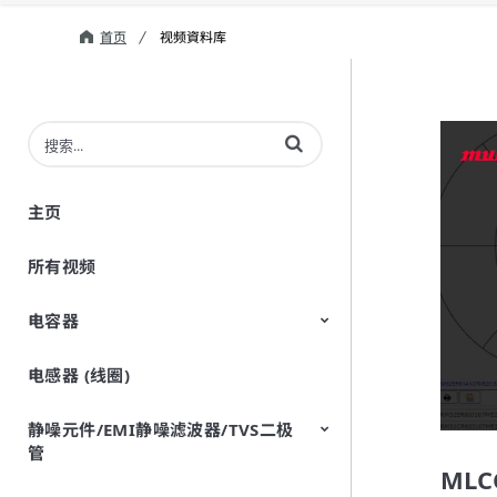
首页
视频資料库
输入术语以搜索视频
主页
所有视频
电容器
电感器 (线圈)
陶瓷电容器
导电性聚合物片式铝电解电容器
可变电容器
硅电容器
静噪元件/EMI静噪滤波器/TVS二极
管
MLCC