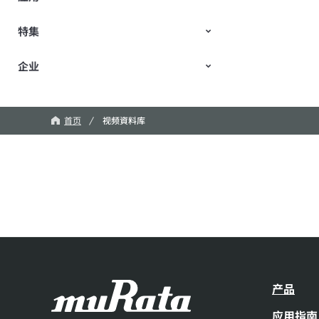
特集
出行
数据中心&开放计算项目(OCP)
产业
个人电子产品
企业
TechTalk
New Business/Open Innovation
村田机器人
公司介绍
CM
首页
视频資料库
产品
应用指南