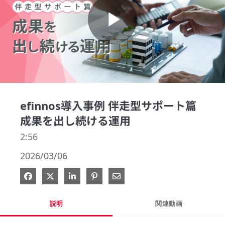
Play
Video
efinnos導入事例 伴走型サポート篇
成果を出し続ける運用
2:56
2026/03/06
Facebook で共有
Xで共有する
LinkedIn で共有
Pinterest に投稿
電子メールで共有
説明
関連動画