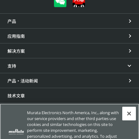
产品
应用指南
解决方案
支持
产品・活动新闻
技术文章
my Murata
Murata Electronics North America, Inc., along with
our service providers and other third parties use
cookies and similar technologies on this site to
展会信息
perform site improvement, marketing,
personalized advertising, and analytics. To adjust