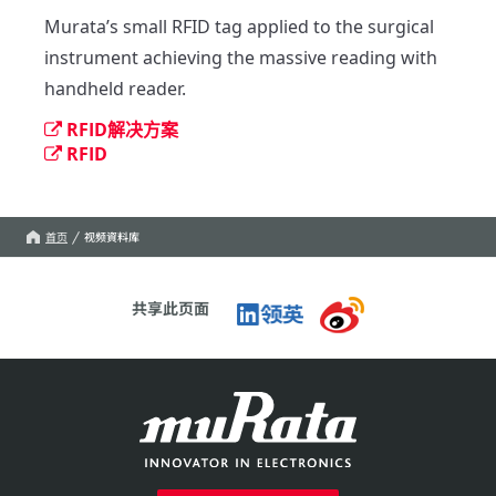
Murata’s small RFID tag applied to the surgical 
instrument achieving the massive reading with 
handheld reader.
RFID解决方案
RFID
首页
视频資料库
共享此页面